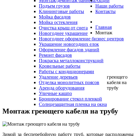
Монтаж/демонтаж баннера
Акции
Подъем грузов
Наши работы
Клининговые работы
Контакты
Мойка фасадов
Мойка остекления
Главная
Очистка крыш от снега
Монтаж
Новогоднее украшение
Новогоднее оформление бизнес центров
Украшение новогодних елок
Оформление фасадов зданий
Ремонт фасадов
Покраска металлоконструкций
Кровельные работы
Работы с кондиционерами
Удаление деревьев
греющего
Отделка монолитных поясов
кабеля на
Аренда оборудования
трубу
Уличные кашпо
Бронирование стекол пленкой
Солнцезащитная пленка на окна
Монтаж греющего кабеля на трубу
Зимой за бесперебойную работу труб, которые расположены